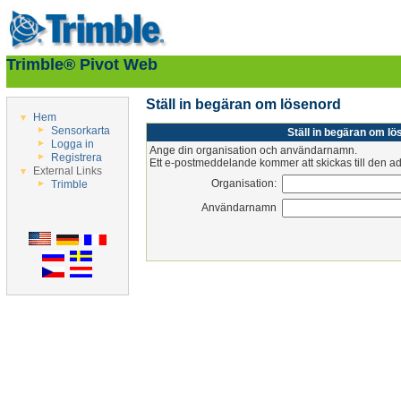
Trimble® Pivot Web
Ställ in begäran om lösenord
Hem
Sensorkarta
Ställ in begäran om lö
Logga in
Ange din organisation och användarnamn.
Registrera
Ett e-postmeddelande kommer att skickas till den adr
External Links
Organisation:
Trimble
Användarnamn